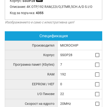
Корпус:
SSOP28
Описание:
4K OTP,192 RAM,22I/O,3TMR,5CH.A/D S.I/O
Код за поръчка:
4355
Изображението е само с илюстративна цел!
Спецификация
Производител
MICROCHIP
Корпус
SSOP28
Програмна памет (Kbytes)
7
RAM
192
EEPROM / HEF
0
I/O Пинове
22
Скорост на ядрото
20MHz