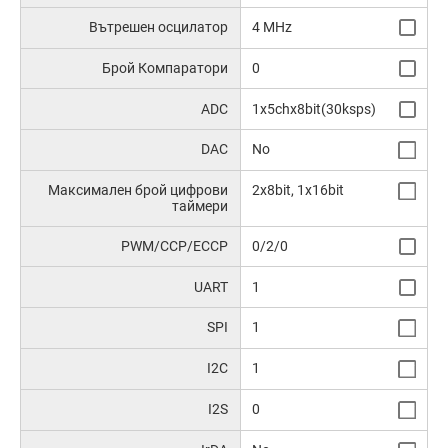
Вътрешен осцилатор
4 MHz
Брой Компаратори
0
ADC
1x5chx8bit(30ksps)
DAC
No
Максимален брой цифрови
2x8bit, 1x16bit
таймери
PWM/CCP/ECCP
0/2/0
UART
1
SPI
1
I2C
1
I2S
0