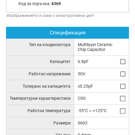
Код за поръчка:
4369
Изображението е само с илюстративна цел!
Спецификация
Тип на кондензатора
Multilayer Ceramic
Chip Capacitor
Капацитет
6.8pF
Работно напрежение
50V
Толеранс на капацитета
±0.25pF
Температурни характеристики
C0G
Работна температура
-55°C ~ +125°C
Размери
0603
Стъпка
0.8mm