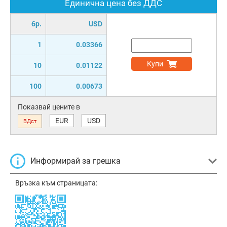
Единична цена без ДДС
бр.
USD
1
0.03366
Купи
10
0.01122
100
0.00673
Показвай цените в
EUR
USD
ВДст
Информирай за грешка
Връзка към страницата: