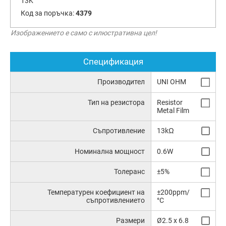
13K
Код за поръчка:
4379
Изображението е само с илюстративна цел!
Спецификация
Производител
UNI OHM
Тип на резистора
Resistor
Metal Film
Съпротивление
13kΩ
Номинална мощност
0.6W
Толеранс
±5%
Температурен коефициент на
±200ppm/
съпротивлението
°C
Размери
Ø2.5 x 6.8