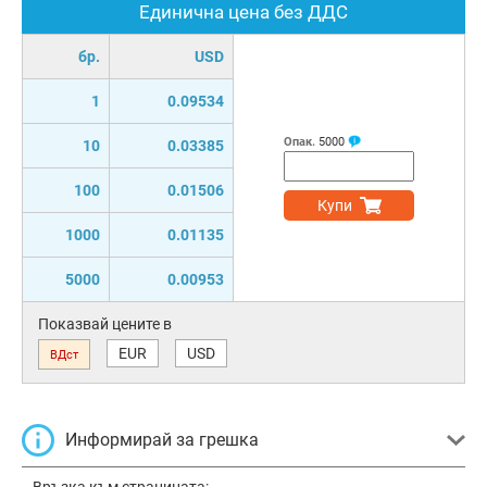
Единична цена без ДДС
бр.
USD
1
0.09534
Опак.
5000
10
0.03385
100
0.01506
Купи
1000
0.01135
5000
0.00953
Показвай цените в
EUR
USD
ВДст
Информирай за грешка
Връзка към страницата: