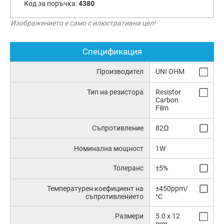
Код за поръчка:
4380
Изображението е само с илюстративна цел!
Спецификация
Производител
UNI OHM
Тип на резистора
Resistor
Carbon
Film
Съпротивление
82Ω
Номинална мощност
1W
Толеранс
±5%
Температурен коефициент на
±450ppm/
съпротивлението
°C
Размери
5.0 x 12