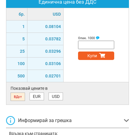
Единична цена без ДДС
бр.
USD
1
0.08104
Опак.
1000
5
0.03782
25
0.03296
Купи
100
0.03106
500
0.02701
Показвай цените в
EUR
USD
ВДст
Информирай за грешка
Връзка към страницата: