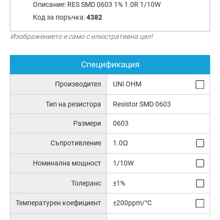
Описание:
RES SMD 0603 1% 1.0R 1/10W
Код за поръчка:
4382
Изображението е само с илюстративна цел!
Спецификация
Производител
UNI OHM
Тип на резистора
Resistor SMD 0603
Размери
0603
Съпротивление
1.0Ω
Номинална мощност
1/10W
Толеранс
±1%
Температурен коефициент
±200ppm/°C