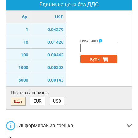
Единична цена без ДДС
бр.
USD
1
0.04279
Опак.
5000
10
0.01426
100
0.00442
Купи
1000
0.00302
5000
0.00143
Показвай цените в
EUR
USD
ВДст
Информирай за грешка