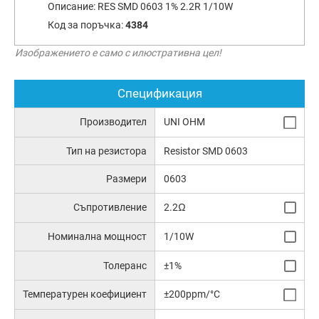
Описание:
RES SMD 0603 1% 2.2R 1/10W
Код за поръчка:
4384
Изображението е само с илюстративна цел!
Спецификация
Производител
UNI OHM
Тип на резистора
Resistor SMD 0603
Размери
0603
Съпротивление
2.2Ω
Номинална мощност
1/10W
Толеранс
±1%
Температурен коефициент
±200ppm/°C