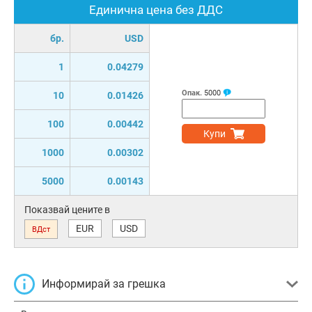
Единична цена без ДДС
бр.
USD
1
0.04279
Опак.
5000
10
0.01426
100
0.00442
Купи
1000
0.00302
5000
0.00143
Показвай цените в
EUR
USD
ВДст
Информирай за грешка