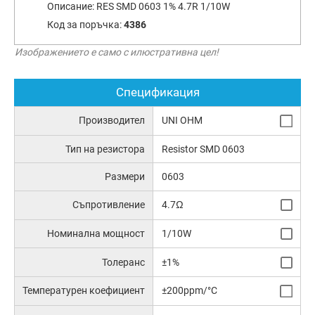
Описание:
RES SMD 0603 1% 4.7R 1/10W
Код за поръчка:
4386
Изображението е само с илюстративна цел!
Спецификация
Производител
UNI OHM
Тип на резистора
Resistor SMD 0603
Размери
0603
Съпротивление
4.7Ω
Номинална мощност
1/10W
Толеранс
±1%
Температурен коефициент
±200ppm/°C