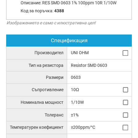
Описание:
RES SMD 0603 1% 100ppm 10R 1/10W
Код за поръчка:
4388
Изображението е само с илюстративна цел!
Спецификация
Производител
UNI OHM
Тип на резистора
Resistor SMD 0603
Размери
0603
Съпротивление
10Ω
Номинална мощност
1/10W
Толеранс
±1%
Температурен коефициент
±200ppm/°C