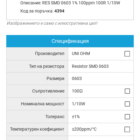
Описание:
RES SMD 0603 1% 100ppm 100R 1/10W
Код за поръчка:
4394
Изображението е само с илюстративна цел!
Спецификация
Производител
UNI OHM
Тип на резистора
Resistor SMD 0603
Размери
0603
Съпротивление
100Ω
Номинална мощност
1/10W
Толеранс
±1%
Температурен коефициент
±200ppm/°C