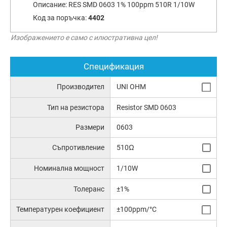
Описание:
RES SMD 0603 1% 100ppm 510R 1/10W
Код за поръчка:
4402
Изображението е само с илюстративна цел!
Спецификация
Производител
UNI OHM
Тип на резистора
Resistor SMD 0603
Размери
0603
Съпротивление
510Ω
Номинална мощност
1/10W
Толеранс
±1%
Температурен коефициент
±100ppm/°C