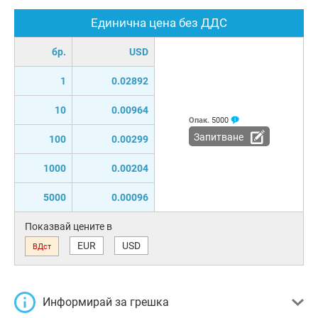
Единична цена без ДДС
бр.
USD
1
0.02892
10
0.00964
Опак.
5000
Запитване
100
0.00299
1000
0.00204
5000
0.00096
Показвай цените в
EUR
USD
ВДст
Информирай за грешка