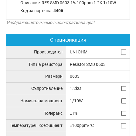
Описание:
RES SMD 0603 1% 100ppm 1.2K 1/10W
Код за поръчка:
4406
Изображението е само с илюстративна цел!
Спецификация
Производител
UNI OHM
Тип на резистора
Resistor SMD 0603
Размери
0603
Съпротивление
1.2kΩ
Номинална мощност
1/10W
Толеранс
±1%
Температурен коефициент
±100ppm/°C