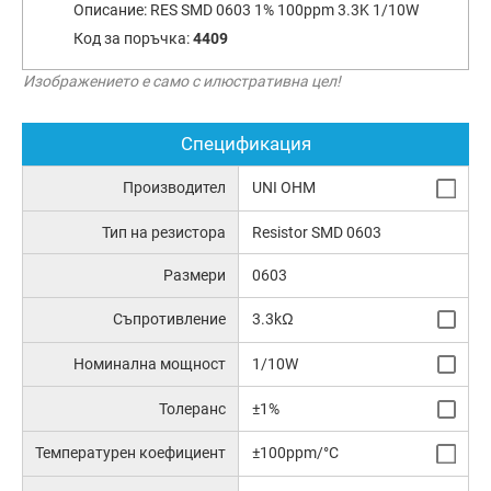
Описание:
RES SMD 0603 1% 100ppm 3.3K 1/10W
Код за поръчка:
4409
Изображението е само с илюстративна цел!
Спецификация
Производител
UNI OHM
Тип на резистора
Resistor SMD 0603
Размери
0603
Съпротивление
3.3kΩ
Номинална мощност
1/10W
Толеранс
±1%
Температурен коефициент
±100ppm/°C