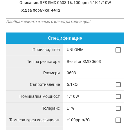
Описание:
RES SMD 0603 1% 100ppm 5.1K 1/10W
Код за поръчка:
4412
Изображението е само с илюстративна цел!
Спецификация
Производител
UNI OHM
Тип на резистора
Resistor SMD 0603
Размери
0603
Съпротивление
5.1kΩ
Номинална мощност
1/10W
Толеранс
±1%
Температурен коефициент
±100ppm/°C