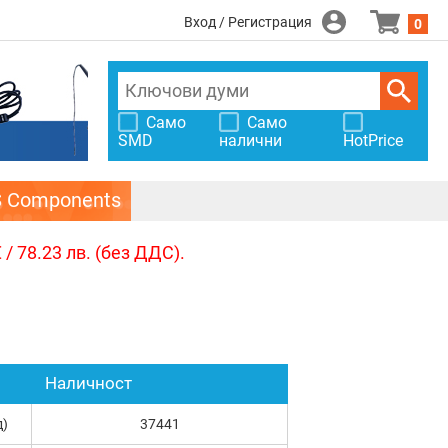
Вход / Регистрация
0
Само
Само
SMD
налични
HotPrice
S Components
/ 78.23 лв. (без ДДС).
Наличност
д)
37441