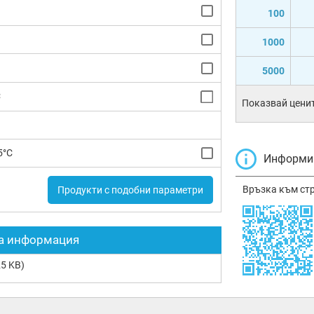
100
1000
5000
C
Показвай ценит
5°C
Информир
Връзка към ст
Продукти с подобни параметри
а информация
5 KB)