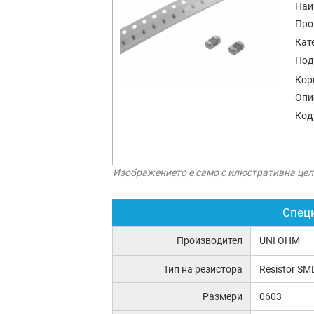
Наи
Про
Кат
Под
Кор
Опи
Код
Изображението е само с илюстративна цел
Спец
Производител
UNI OHM
Тип на резистора
Resistor SM
Размери
0603