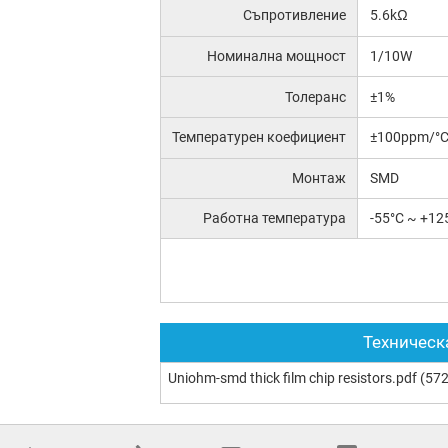
Съпротивление
5.6kΩ
Номинална мощност
1/10W
Толеранс
±1%
Температурен коефициент
±100ppm/°
Монтаж
SMD
Работна температура
-55°C ~ +12
Техническ
Uniohm-smd thick film chip resistors.pdf
(572