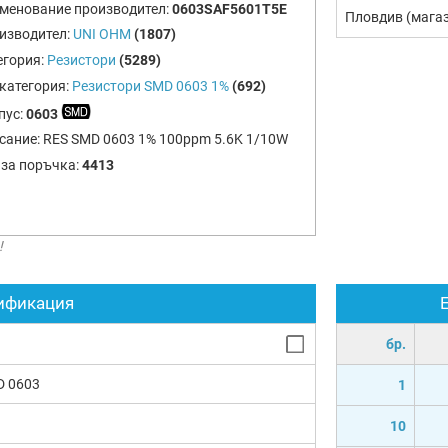
менование производител:
0603SAF5601T5E
Пловдив (мага
изводител:
UNI OHM
(1807)
егория:
Резистори
(5289)
категория:
Резистори SMD 0603 1%
(692)
пус:
0603
сание:
RES SMD 0603 1% 100ppm 5.6K 1/10W
 за поръчка:
4413
!
ификация
бр.
D 0603
1
10