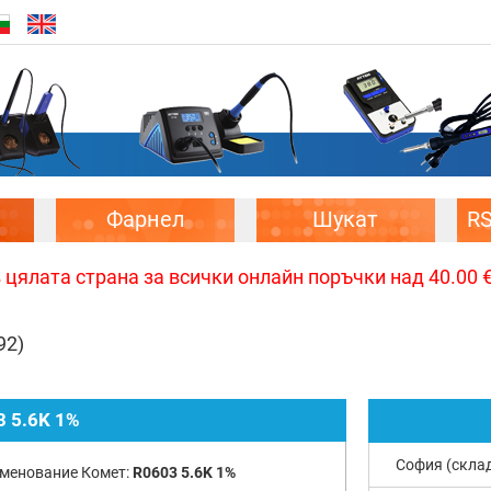
Фарнел
Шукат
R
цялата страна за всички онлайн поръчки над 40.00 € 
92)
3 5.6K 1%
София (скла
менование Комет:
R0603 5.6K 1%