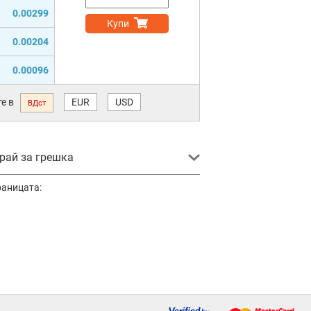
0.00299
Купи
0.00204
0.00096
е в
EUR
USD
ВДст
ай за грешка
раницата: