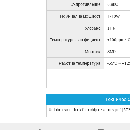
Съпротивление
6.8kΩ
Номинална мощност
1/10W
Толеранс
±1%
Температурен коефициент
±100ppm/°
Монтаж
SMD
Работна температура
-55°C ~ +12
Техническ
Uniohm-smd thick film chip resistors.pdf
(572