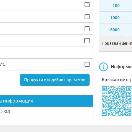
100
1000
5000
C
Показвай ценит
5°C
Информир
Връзка към ст
Продукти с подобни параметри
а информация
5 KB)