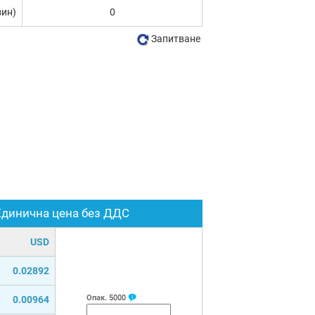
зин)
0
Запитване
Единична цена без ДДС
USD
0.02892
Опак.
5000
0.00964