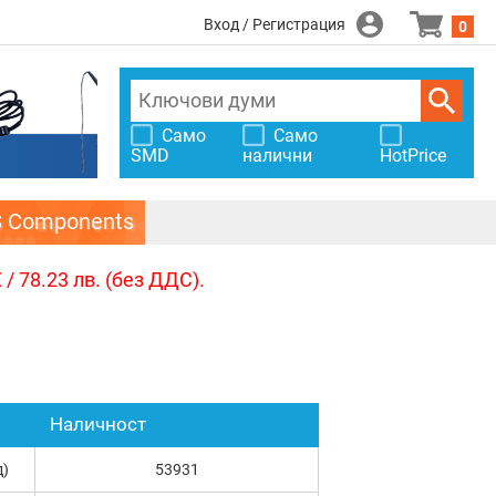
Вход / Регистрация
0
Само
Само
SMD
налични
HotPrice
S Components
/ 78.23 лв. (без ДДС).
Наличност
д)
53931