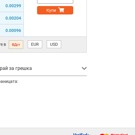
0.00299
Купи
0.00204
0.00096
е в
EUR
USD
ВДст
ай за грешка
раницата: