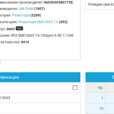
менование производител:
0603SAF6801T5E
Пловдив (мага
изводител:
UNI OHM
(1807)
егория:
Резистори
(5289)
категория:
Резистори SMD 0603 1%
(692)
пус:
0603
сание:
RES SMD 0603 1% 100ppm 6.8K 1/10W
 за поръчка:
4414
!
ификация
бр.
D 0603
1
10