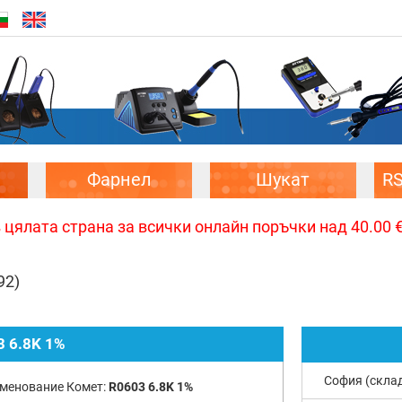
Фарнел
Шукат
R
цялата страна за всички онлайн поръчки над 40.00 € 
92)
3 6.8K 1%
София (скла
менование Комет:
R0603 6.8K 1%