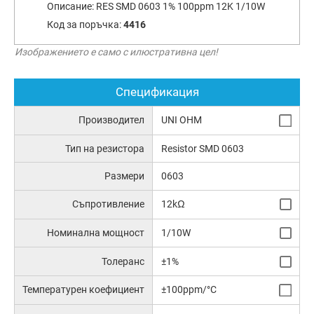
Описание:
RES SMD 0603 1% 100ppm 12K 1/10W
Код за поръчка:
4416
Изображението е само с илюстративна цел!
Спецификация
Производител
UNI OHM
Тип на резистора
Resistor SMD 0603
Размери
0603
Съпротивление
12kΩ
Номинална мощност
1/10W
Толеранс
±1%
Температурен коефициент
±100ppm/°C