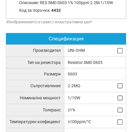
Описание:
RES SMD 0603 1% 100ppm 2.2M 1/10W
Код за поръчка:
4432
Изображението е само с илюстративна цел!
Спецификация
Производител
UNI OHM
Тип на резистора
Resistor SMD 0603
Размери
0603
Съпротивление
2.2MΩ
Номинална мощност
1/10W
Толеранс
±1%
Температурен коефициент
±100ppm/°C