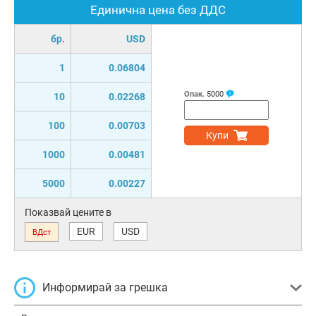
Единична цена без ДДС
бр.
USD
1
0.06804
Опак.
5000
10
0.02268
100
0.00703
Купи
1000
0.00481
5000
0.00227
Показвай цените в
EUR
USD
ВДст
Информирай за грешка