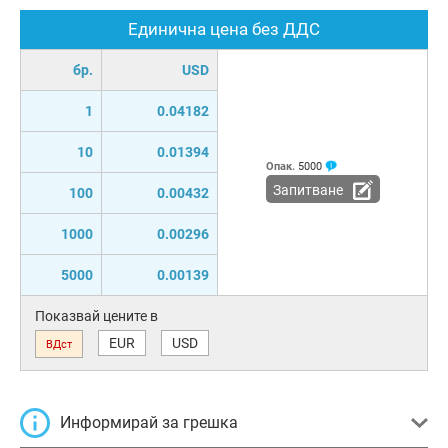
Единична цена без ДДС
бр.
USD
1
0.04182
10
0.01394
Опак.
5000
Запитване
100
0.00432
1000
0.00296
5000
0.00139
Показвай цените в
EUR
USD
ВДст
Информирай за грешка