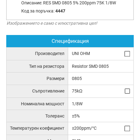
Описание:
RES SMD 0805 5% 200ppm 75K 1/8W
Код за поръчка:
4447
Изображението е само с илюстративна цел!
Спецификация
Производител
UNI OHM
Тип на резистора
Resistor SMD 0805
Размери
0805
Съпротивление
75kΩ
Номинална мощност
1/8W
Толеранс
±5%
Температурен коефициент
±200ppm/°C