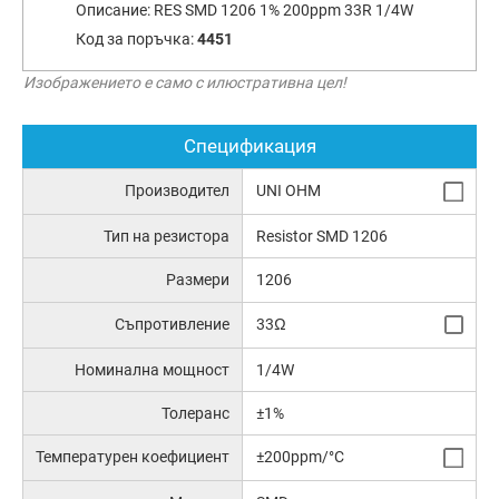
Описание:
RES SMD 1206 1% 200ppm 33R 1/4W
Код за поръчка:
4451
Изображението е само с илюстративна цел!
Спецификация
Производител
UNI OHM
Тип на резистора
Resistor SMD 1206
Размери
1206
Съпротивление
33Ω
Номинална мощност
1/4W
Толеранс
±1%
Температурен коефициент
±200ppm/°C