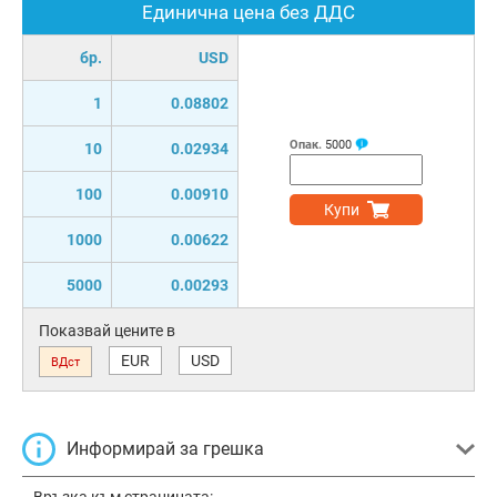
Единична цена без ДДС
бр.
USD
1
0.08802
Опак.
5000
10
0.02934
100
0.00910
Купи
1000
0.00622
5000
0.00293
Показвай цените в
EUR
USD
ВДст
Информирай за грешка
Връзка към страницата: