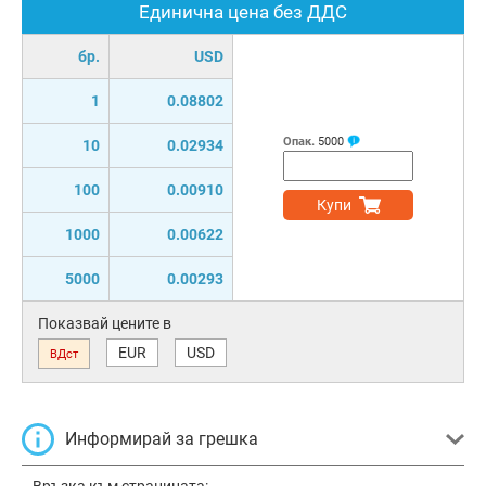
Единична цена без ДДС
бр.
USD
1
0.08802
Опак.
5000
10
0.02934
100
0.00910
Купи
1000
0.00622
5000
0.00293
Показвай цените в
EUR
USD
ВДст
Информирай за грешка
Връзка към страницата: