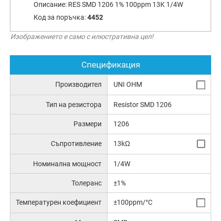
Описание:
RES SMD 1206 1% 100ppm 13K 1/4W
Код за поръчка:
4452
Изображението е само с илюстративна цел!
Спецификация
Производител
UNI OHM
Тип на резистора
Resistor SMD 1206
Размери
1206
Съпротивление
13kΩ
Номинална мощност
1/4W
Толеранс
±1%
Температурен коефициент
±100ppm/°C