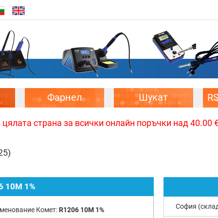
Фарнел
Шукат
R
цялата страна за всички онлайн поръчки над 40.00 € 
25)
6 10M 1%
София (скла
менование Комет:
R1206 10M 1%