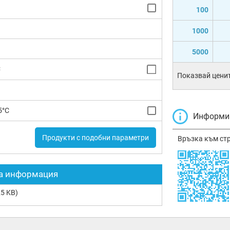
100
1000
5000
C
Показвай ценит
5°C
Информир
Продукти с подобни параметри
Връзка към ст
а информация
5 KB)