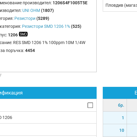
менование производител:
1206S4F1005T5E
Пловдив (мага
изводител:
UNI OHM
(1807)
егория:
Резистори
(5289)
категория:
Резистори SMD 1206 1%
(525)
пус:
1206
сание:
RES SMD 1206 1% 100ppm 10M 1/4W
 за поръчка:
4454
!
ификация
бр.
D 1206
1
10