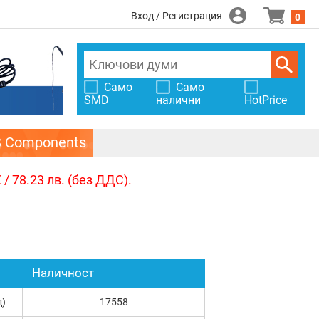
Вход / Регистрация
0
Само
Само
SMD
налични
HotPrice
S Components
/ 78.23 лв. (без ДДС).
Наличност
д)
17558