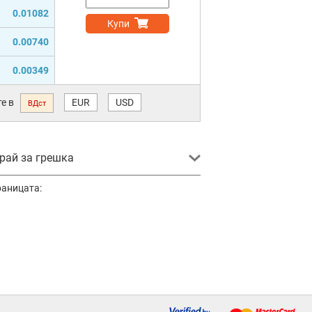
0.01082
Купи
0.00740
0.00349
е в
EUR
USD
ВДст
ай за грешка
раницата: