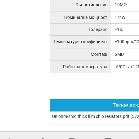
Съпротивление
10MΩ
Номинална мощност
1/4W
Толеранс
±1%
Температурен коефициент
±100ppm/°
Монтаж
SMD
Работна температура
-55°C ~ +12
Техническ
Uniohm-smd thick film chip resistors.pdf
(572