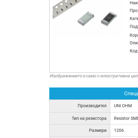
Наи
Про
Кат
Под
Кор
Опи
Код
Изображението е само с илюстративна цел
Спец
Производител
UNI OHM
Тип на резистора
Resistor SM
Размери
1206