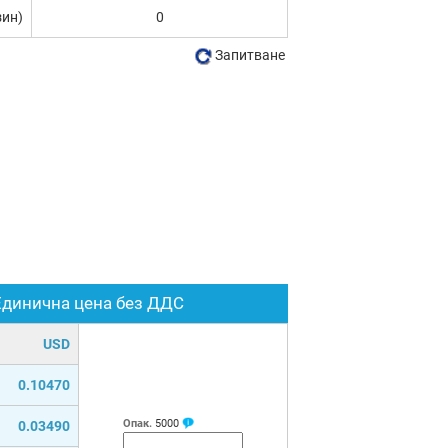
зин)
0
Запитване
Единична цена без ДДС
USD
0.10470
Опак.
5000
0.03490