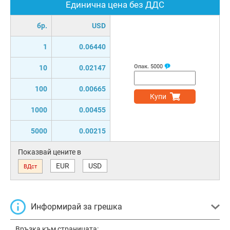
Единична цена без ДДС
бр.
USD
1
0.06440
Опак.
5000
10
0.02147
100
0.00665
Купи
1000
0.00455
5000
0.00215
Показвай цените в
EUR
USD
ВДст
Информирай за грешка
Връзка към страницата: