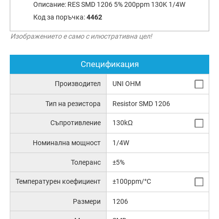
Описание:
RES SMD 1206 5% 200ppm 130K 1/4W
Код за поръчка:
4462
Изображението е само с илюстративна цел!
Спецификация
Производител
UNI OHM
Тип на резистора
Resistor SMD 1206
Съпротивление
130kΩ
Номинална мощност
1/4W
Толеранс
±5%
Температурен коефициент
±100ppm/°C
Размери
1206