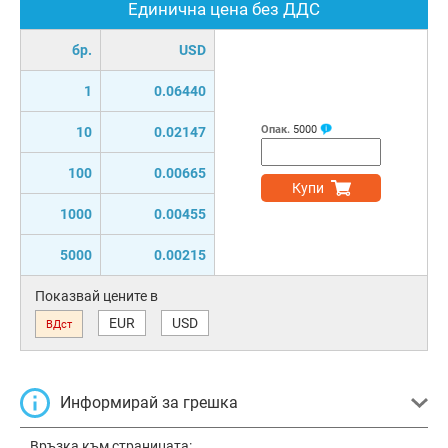
Единична цена без ДДС
бр.
USD
1
0.06440
Опак.
5000
10
0.02147
100
0.00665
Купи
1000
0.00455
5000
0.00215
Показвай цените в
EUR
USD
ВДст
Информирай за грешка
Връзка към страницата: