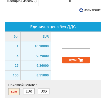
Пловдив (магазин)
0
Запитване
Единична цена без ДДС
бр.
EUR
1
10.98000
5
9.79000
Купи
25
9.36000
100
8.51000
Показвай цените в
EUR
USD
ВДст