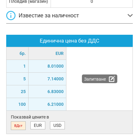
Пловдив (магазин)
0
Известие за наличност
Единична цена без ДДС
бр.
EUR
1
8.01000
5
7.14000
Запитване
25
6.83000
100
6.21000
Показвай цените в
EUR
USD
ВДст