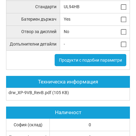
Стандарти
UL94HB
Батериен държач
Yes
Отвор за дисплей
No
Допълнителни детайли
-
Продукти с подобни параметри
Техническа информация
drw_XP-9VB_RevB.pdf
(105 KB)
Наличност
София (склад)
0