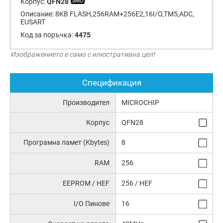
Корпус:
QFN28
Описание:
8KB FLASH,256RAM+256E2,16I/O,TM5,ADC,
EUSART
Код за поръчка:
4475
Изображението е само с илюстративна цел!
Спецификация
Производител
MICROCHIP
Корпус
QFN28
Програмна памет (Kbytes)
8
RAM
256
EEPROM / HEF
256 / HEF
I/O Пинове
16