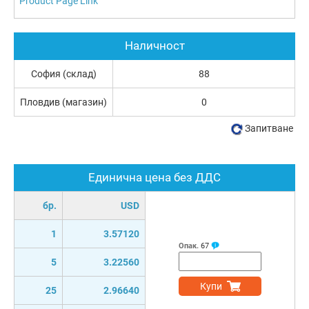
Product Page Link
Наличност
София (склад)
88
Пловдив (магазин)
0
Запитване
Единична цена без ДДС
бр.
USD
1
3.57120
Опак.
67
5
3.22560
Купи
25
2.96640