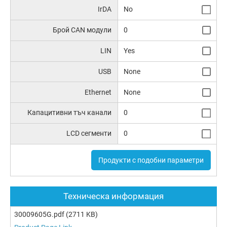
IrDA
No
Брой CAN модули
0
LIN
Yes
USB
None
Ethernet
None
Капацитивни тъч канали
0
LCD сегменти
0
Продукти с подобни параметри
Техническа информация
30009605G.pdf
(2711 KB)