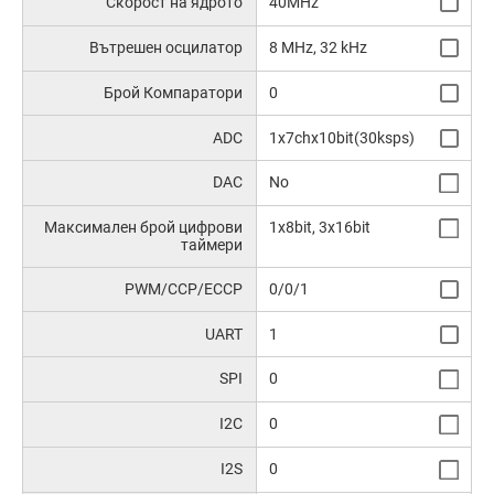
Скорост на ядрото
40MHz
Вътрешен осцилатор
8 MHz, 32 kHz
Брой Компаратори
0
ADC
1x7chx10bit(30ksps)
DAC
No
Максимален брой цифрови
1x8bit, 3x16bit
таймери
PWM/CCP/ECCP
0/0/1
UART
1
SPI
0
I2C
0
I2S
0