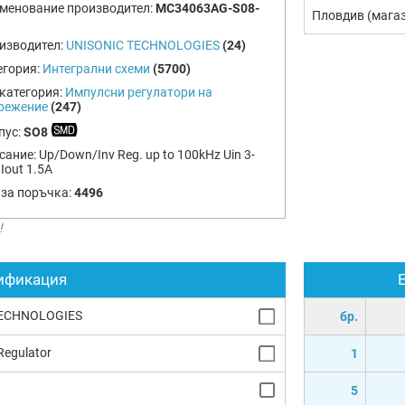
менование производител:
MC34063AG-S08-
Пловдив (мага
изводител:
UNISONIC TECHNOLOGIES
(24)
егория:
Интегрални схеми
(5700)
категория:
Импулсни регулатори на
режение
(247)
пус:
SO8
сание:
Up/Down/Inv Reg. up to 100kHz Uin 3-
Iout 1.5A
 за поръчка:
4496
!
ификация
TECHNOLOGIES
бр.
Regulator
1
5