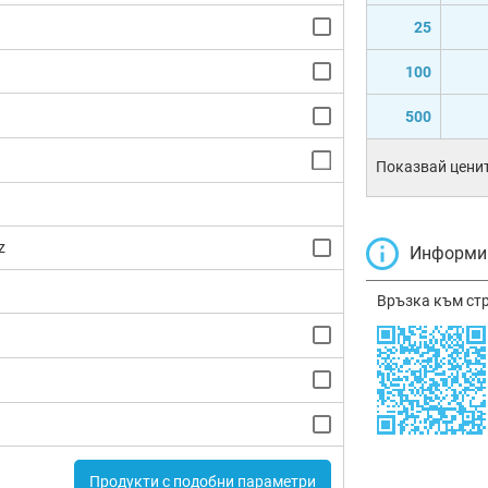
25
100
500
Показвай ценит
z
Информир
Връзка към ст
Продукти с подобни параметри