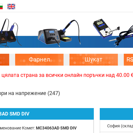
Фарнел
Шукат
R
цялата страна за всички онлайн поръчки над 40.00 € 
ори на напрежение
(247)
AD SMD DIV
София (скла
менование Комет:
MC34063AD SMD DIV