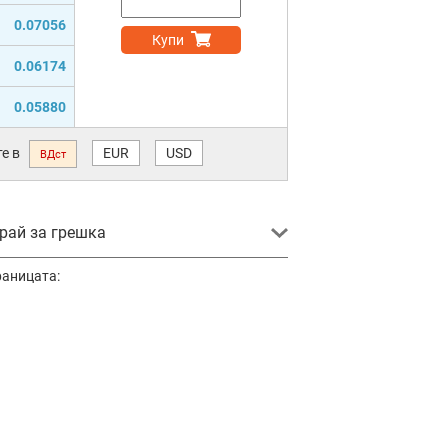
0.07056
Купи
0.06174
0.05880
е в
EUR
USD
ВДст
ай за грешка
раницата: