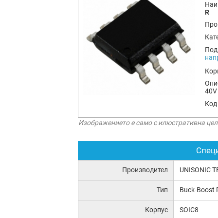
Наи
R
Про
Кат
Под
нап
Кор
Опи
40V 
Код
Изображението е само с илюстративна цел
Спец
Производител
UNISONIC 
Тип
Buck-Boost 
Корпус
SOIC8