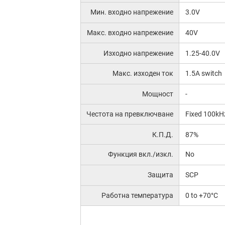
Мин. входно напрежение
3.0V
Макс. входно напрежение
40V
Изходно напрежение
1.25-40.0V
Макс. изходен ток
1.5A switch
Мощност
-
Честота на превключване
Fixed 100kH
К.П.Д.
87%
Функция вкл./изкл.
No
Защита
SCP
Работна температура
0 to +70°C