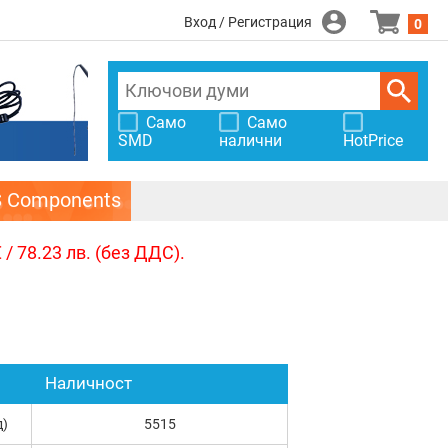
Вход / Регистрация
0
Само
Само
SMD
налични
HotPrice
S Components
/ 78.23 лв. (без ДДС).
Наличност
д)
5515