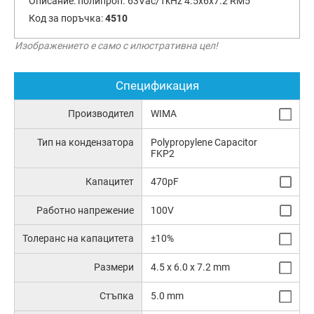
Описание:
полипроп. 63Vac/1kHz 4.5x6x7.2 RM5
Код за поръчка:
4510
Изображението е само с илюстративна цел!
Спецификация
Производител
WIMA
Тип на кондензатора
Polypropylene Capacitor
FKP2
Капацитет
470pF
Работно напрежение
100V
Толеранс на капацитета
±10%
Размери
4.5 x 6.0 x 7.2 mm
Стъпка
5.0 mm