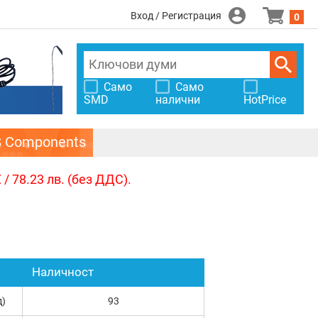
Вход / Регистрация
0
Само
Само
SMD
налични
HotPrice
S Components
/ 78.23 лв. (без ДДС).
Наличност
д)
93