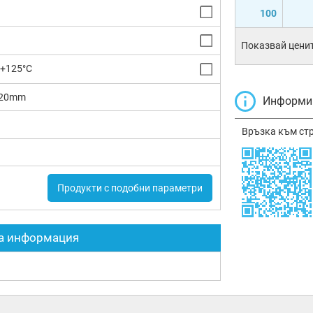
100
Показвай ценит
 +125°C
.20mm
Информир
Връзка към ст
Продукти с подобни параметри
а информация