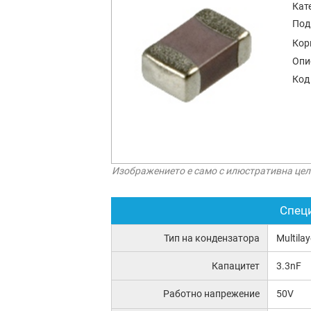
Кат
Под
Кор
Опи
Код
Изображението е само с илюстративна цел
Спец
Тип на кондензатора
Multila
Капацитет
3.3nF
Работно напрежение
50V