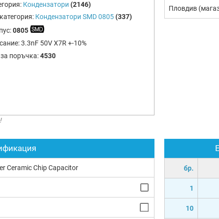
егория:
Кондензатори
(2146)
Пловдив (мага
категория:
Кондензатори SMD 0805
(337)
пус:
0805
сание:
3.3nF 50V X7R +-10%
 за поръчка:
4530
!
ификация
yer Ceramic Chip Capacitor
бр.
1
10