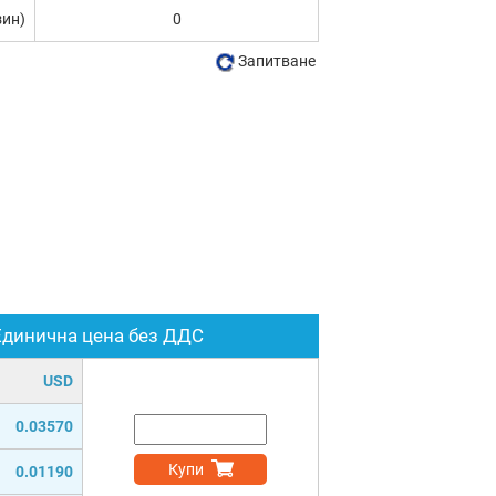
зин)
0
Запитване
Единична цена без ДДС
USD
0.03570
Купи
0.01190