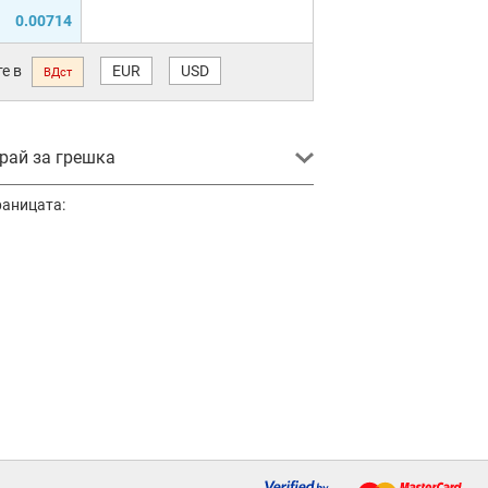
0.00714
е в
EUR
USD
ВДст
ай за грешка
раницата: