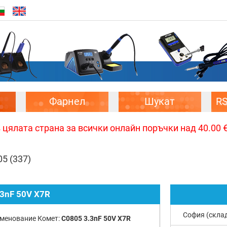
Фарнел
Шукат
R
цялата страна за всички онлайн поръчки над 40.00 € 
05
(337)
.3nF 50V X7R
София (скла
менование Комет:
C0805 3.3nF 50V X7R