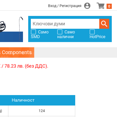
Вход / Регистрация
0
Само
Само
SMD
налични
HotPrice
S Components
/ 78.23 лв. (без ДДС).
Наличност
д)
124