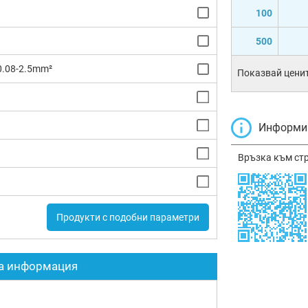
100
500
0.08-2.5mm²
Показвай ценит
Информир
Връзка към ст
Продукти с подобни параметри
а информация