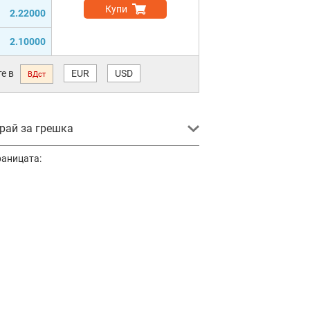
Купи
2.22000
2.10000
е в
EUR
USD
ВДст
ай за грешка
раницата: