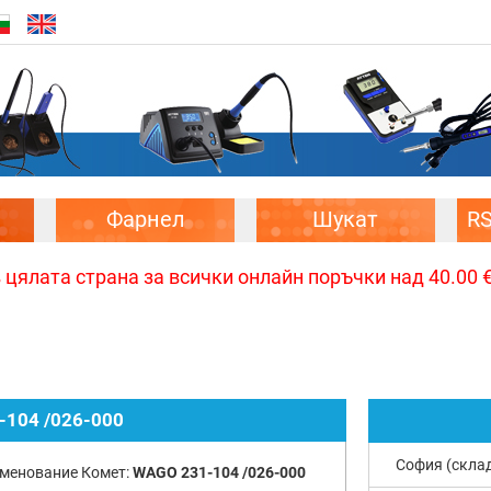
Фарнел
Шукат
R
цялата страна за всички онлайн поръчки над 40.00 € 
104 /026-000
София (скла
менование Комет:
WAGO 231-104 /026-000