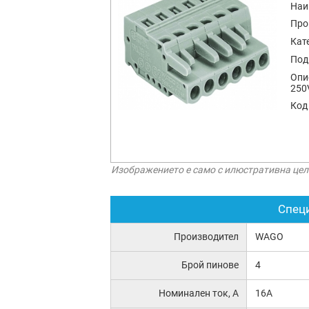
Наи
Про
Кат
Под
Опи
250
Код
Изображението е само с илюстративна цел
Спец
Производител
WAGO
Брой пинове
4
Номинален ток, А
16A