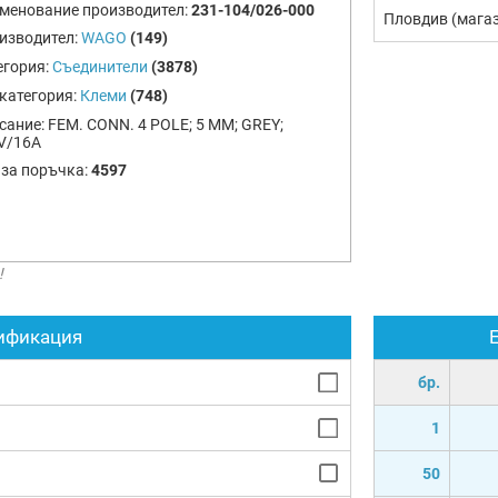
менование производител:
231-104/026-000
Пловдив (мага
изводител:
WAGO
(149)
егория:
Съединители
(3878)
категория:
Клеми
(748)
сание:
FEM. CONN. 4 POLE; 5 MM; GREY;
V/16A
 за поръчка:
4597
!
ификация
бр.
1
50