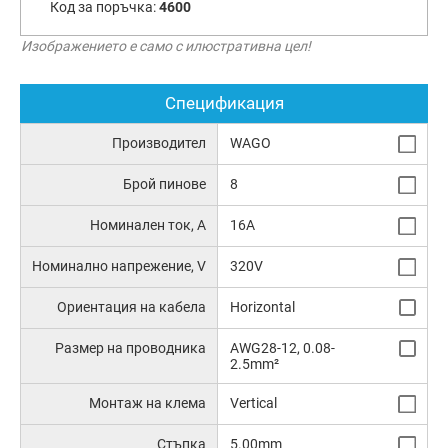
Код за поръчка:
4600
Изображението е само с илюстративна цел!
Спецификация
Производител
WAGO
Брой пинове
8
Номинален ток, А
16A
Номинално напрежение, V
320V
Ориентация на кабела
Horizontal
Размер на проводника
AWG28-12, 0.08-
2.5mm²
Монтаж на клема
Vertical
Стъпка
5.00mm