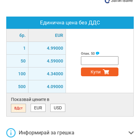
Запитване
Единична цена без ДДС
бр.
EUR
1
4.99000
Опак.
50
50
4.59000
Купи
100
4.34000
500
4.09000
Показвай цените в
EUR
USD
ВДст
Информирай за грешка