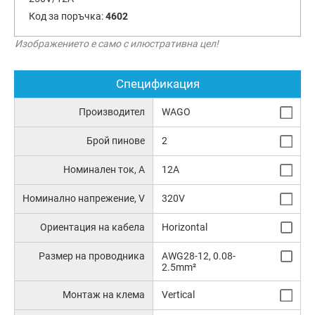
Код за поръчка:
4602
Изображението е само с илюстративна цел!
Спецификация
Производител
WAGO
Брой пинове
2
Номинален ток, А
12A
Номинално напрежение, V
320V
Ориентация на кабела
Horizontal
Размер на проводника
AWG28-12, 0.08-
2.5mm²
Монтаж на клема
Vertical