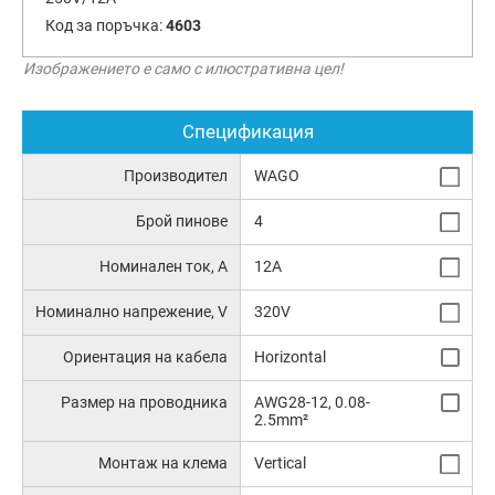
Код за поръчка:
4603
Изображението е само с илюстративна цел!
Спецификация
Производител
WAGO
Брой пинове
4
Номинален ток, А
12A
Номинално напрежение, V
320V
Ориентация на кабела
Horizontal
Размер на проводника
AWG28-12, 0.08-
2.5mm²
Монтаж на клема
Vertical