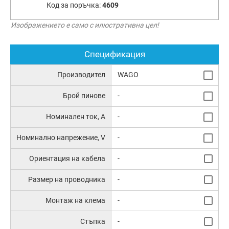
Код за поръчка:
4609
Изображението е само с илюстративна цел!
Спецификация
Производител
WAGO
Брой пинове
-
Номинален ток, А
-
Номинално напрежение, V
-
Ориентация на кабела
-
Размер на проводника
-
Монтаж на клема
-
Стъпка
-