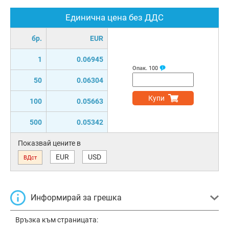
Единична цена без ДДС
бр.
EUR
1
0.06945
Опак.
100
50
0.06304
Купи
100
0.05663
500
0.05342
Показвай цените в
EUR
USD
ВДст
Информирай за грешка
Връзка към страницата: