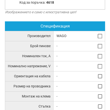
Код за поръчка:
4618
Изображението е само с илюстративна цел!
Спецификация
Производител
WAGO
Брой пинове
-
Номинален ток, А
-
Номинално напрежение, V
-
Ориентация на кабела
-
Размер на проводника
-
Монтаж на клема
-
Стъпка
-