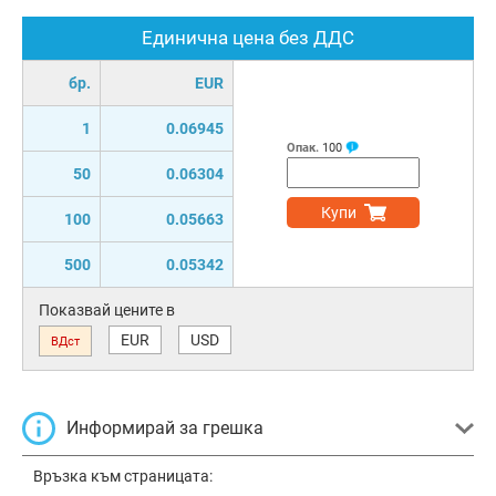
Единична цена без ДДС
бр.
EUR
1
0.06945
Опак.
100
50
0.06304
Купи
100
0.05663
500
0.05342
Показвай цените в
EUR
USD
ВДст
Информирай за грешка
Връзка към страницата: