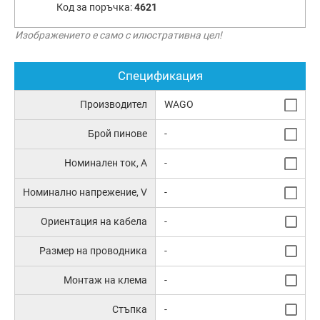
Код за поръчка:
4621
Изображението е само с илюстративна цел!
Спецификация
Производител
WAGO
Брой пинове
-
Номинален ток, А
-
Номинално напрежение, V
-
Ориентация на кабела
-
Размер на проводника
-
Монтаж на клема
-
Стъпка
-