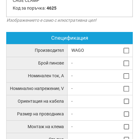
CAGE CLAMP
Код за поръчка:
4625
Изображението е само с илюстративна цел!
Спецификация
Производител
WAGO
Брой пинове
-
Номинален ток, А
-
Номинално напрежение, V
-
Ориентация на кабела
-
Размер на проводника
-
Монтаж на клема
-