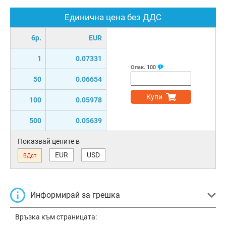
Единична цена без ДДС
бр.
EUR
1
0.07331
Опак.
100
50
0.06654
Купи
100
0.05978
500
0.05639
Показвай цените в
EUR
USD
ВДст
Информирай за грешка
Връзка към страницата: