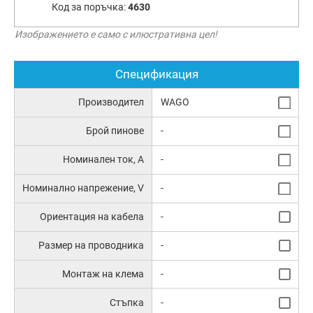
Код за поръчка:
4630
Изображението е само с илюстративна цел!
Спецификация
Производител
WAGO
Брой пинове
-
Номинален ток, А
-
Номинално напрежение, V
-
Ориентация на кабела
-
Размер на проводника
-
Монтаж на клема
-
Стъпка
-