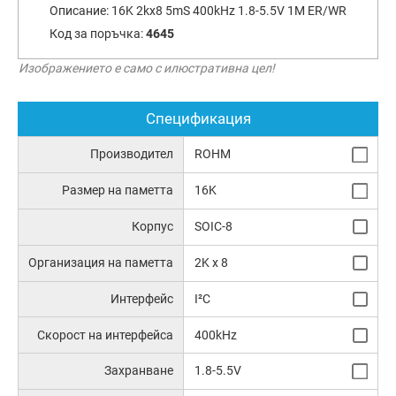
Описание:
16K 2kx8 5mS 400kHz 1.8-5.5V 1M ER/WR
Код за поръчка:
4645
Изображението е само с илюстративна цел!
Спецификация
Производител
ROHM
Размер на паметта
16K
Корпус
SOIC-8
Организация на паметта
2K x 8
Интерфейс
I²C
Скорост на интерфейса
400kHz
Захранване
1.8-5.5V