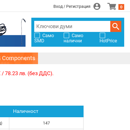
Вход / Регистрация
0
Само
Само
SMD
налични
HotPrice
S Components
/ 78.23 лв. (без ДДС).
Наличност
д)
147