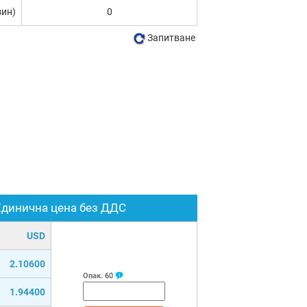
зин)
0
Запитване
Единична цена без ДДС
USD
2.10600
Опак.
60
1.94400