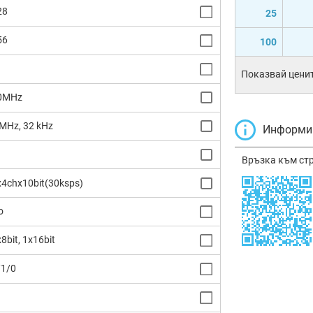
28
25
56
100
Показвай ценит
0MHz
 MHz, 32 kHz
Информир
Връзка към ст
x4chx10bit(30ksps)
o
8bit, 1x16bit
/1/0