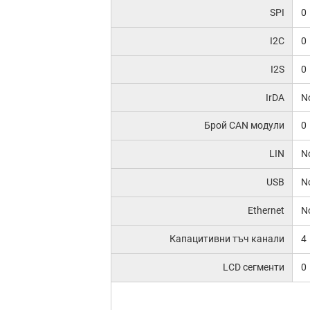
SPI
0
I2C
0
I2S
0
IrDA
N
Брой CAN модули
0
LIN
N
USB
N
Ethernet
N
Капацитивни тъч канали
4
LCD сегменти
0