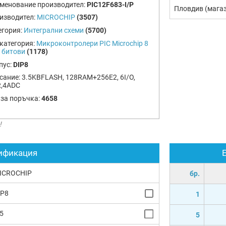
менование производител:
PIC12F683-I/P
Пловдив (мага
изводител:
MICROCHIP
(3507)
егория:
Интегрални схеми
(5700)
категория:
Микроконтролери PIC Microchip 8
6 битови
(1178)
пус:
DIP8
сание:
3.5KBFLASH, 128RAM+256E2, 6I/O,
,4ADC
 за поръчка:
4658
!
ификация
ICROCHIP
бр.
IP8
1
5
5