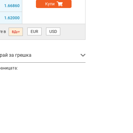
Купи
1.66860
1.62000
е в
EUR
USD
ВДст
ай за грешка
раницата: