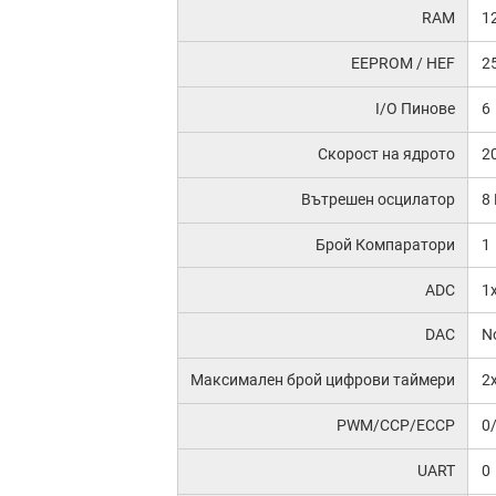
RAM
1
EEPROM / HEF
2
I/O Пинове
6
Скорост на ядрото
2
Вътрешен осцилатор
8
Брой Компаратори
1
ADC
1
DAC
N
Максимален брой цифрови таймери
2x
PWM/CCP/ECCP
0
UART
0