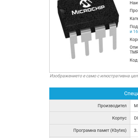
Наи
Про
Кат
Под
и 1
Кор
Опи
TMR
Код
Изображението е само с илюстративна цел
Спец
Производител
M
Корпус
D
Програмна памет (Kbytes)
3.