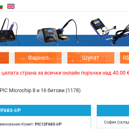
Фарнел
Шукат
R
цялата страна за всички онлайн поръчки над 40.00 € 
IC Microchip 8 и 16 битови
(1178)
2F683-I/P
София (скла
менование Комет:
PIC12F683-I/P