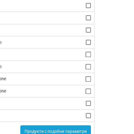
o
o
one
one
Продукти с подобни параметри