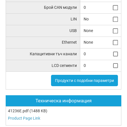
Брой CAN модули
0
LIN
No
USB
None
Ethernet
None
Капацитивни тъч канали
0
LCD сегменти
0
Продукти с подобни параметри
Техническа информация
41236E.pdf
(1488 KB)
Product Page Link