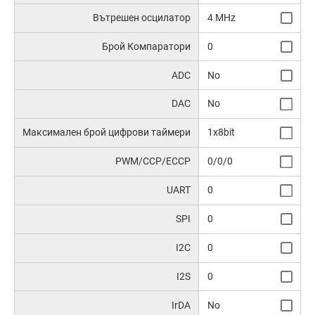
Вътрешен осцилатор
4 MHz
Брой Компаратори
0
ADC
No
DAC
No
Максимален брой цифрови таймери
1x8bit
PWM/CCP/ECCP
0/0/0
UART
0
SPI
0
I2C
0
I2S
0
IrDA
No