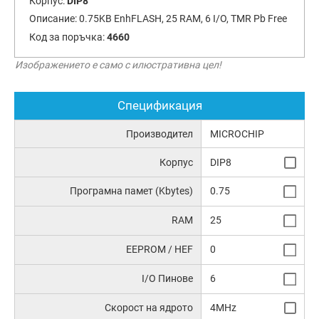
Корпус:
DIP8
Описание:
0.75KB EnhFLASH, 25 RAM, 6 I/O, TMR Pb Free
Код за поръчка:
4660
Изображението е само с илюстративна цел!
Спецификация
Производител
MICROCHIP
Корпус
DIP8
Програмна памет (Kbytes)
0.75
RAM
25
EEPROM / HEF
0
I/O Пинове
6
Скорост на ядрото
4MHz