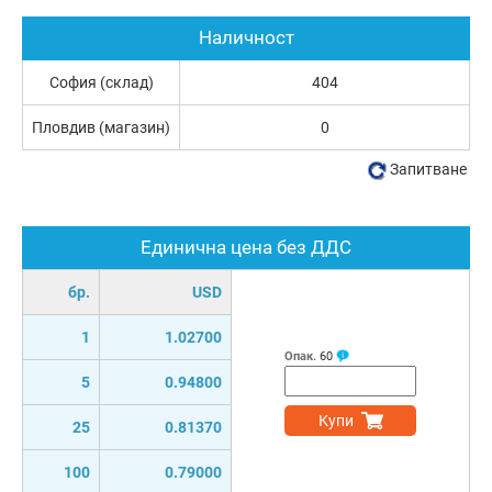
Наличност
София (склад)
404
Пловдив (магазин)
0
Запитване
Единична цена без ДДС
бр.
USD
1
1.02700
Опак.
60
5
0.94800
Купи
25
0.81370
100
0.79000