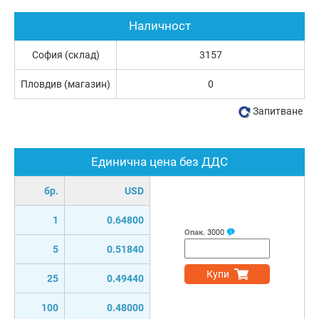
Наличност
София (склад)
3157
Пловдив (магазин)
0
Запитване
Единична цена без ДДС
бр.
USD
1
0.64800
Опак.
3000
5
0.51840
Купи
25
0.49440
100
0.48000