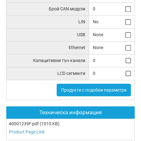
Брой CAN модули
0
LIN
No
USB
None
Ethernet
None
Капацитивни тъч канали
0
LCD сегменти
0
Продукти с подобни параметри
Техническа информация
40001239F.pdf
(1010 KB)
Product Page Link