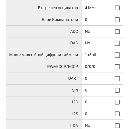
Вътрешен осцилатор
4 MHz
Брой Компаратори
0
ADC
No
DAC
No
Максимален брой цифрови таймери
1x8bit
PWM/CCP/ECCP
0/0/0
UART
0
SPI
0
I2C
0
I2S
0
IrDA
No