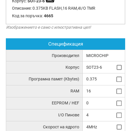
Корпус:
SOT-23-6
Описание:
0.375KB FLASH,16 RAM,4I/O TMR
Код за поръчка:
4665
Изображението е само с илюстративна цел!
Спецификация
Производител
MICROCHIP
Корпус
SOT23-6
Програмна памет (Kbytes)
0.375
RAM
16
EEPROM / HEF
0
I/O Пинове
4
Скорост на ядрото
4MHz