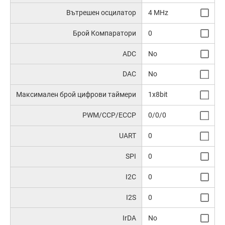
Вътрешен осцилатор
4 MHz
Брой Компаратори
0
ADC
No
DAC
No
Максимален брой цифрови таймери
1x8bit
PWM/CCP/ECCP
0/0/0
UART
0
SPI
0
I2C
0
I2S
0
IrDA
No