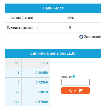
Наличност
София (склад)
1226
Пловдив (магазин)
0
Запитване
Единична цена без ДДС
бр.
USD
1
0.90450
Опак.
60
5
0.72360
Купи
25
0.69010
100
0.67000