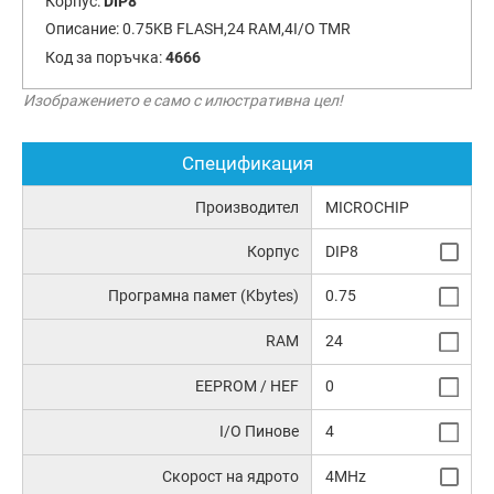
Корпус:
DIP8
Описание:
0.75KB FLASH,24 RAM,4I/O TMR
Код за поръчка:
4666
Изображението е само с илюстративна цел!
Спецификация
Производител
MICROCHIP
Корпус
DIP8
Програмна памет (Kbytes)
0.75
RAM
24
EEPROM / HEF
0
I/O Пинове
4
Скорост на ядрото
4MHz