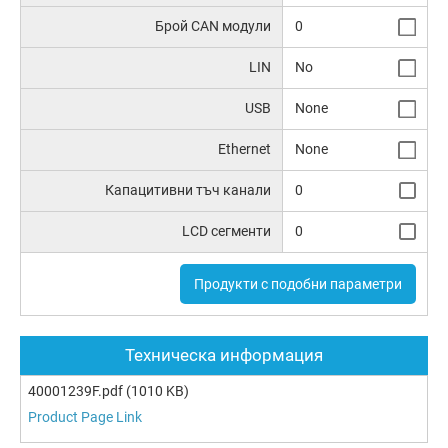
Брой CAN модули
0
LIN
No
USB
None
Ethernet
None
Капацитивни тъч канали
0
LCD сегменти
0
Продукти с подобни параметри
Техническа информация
40001239F.pdf
(1010 KB)
Product Page Link