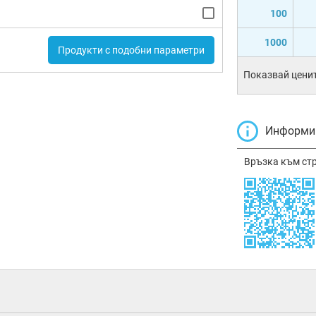
100
1000
Продукти с подобни параметри
Показвай ценит
Информир
Връзка към ст