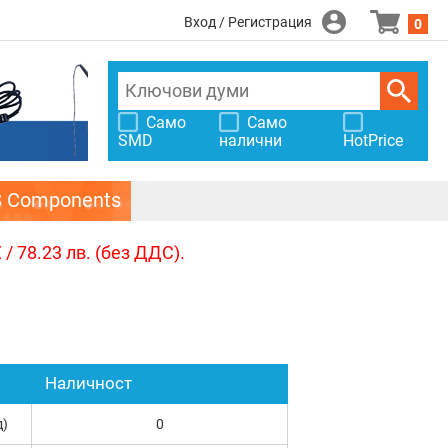
Вход / Регистрация
0
Само
Само
SMD
налични
HotPrice
S Components
/ 78.23 лв. (без ДДС).
Наличност
д)
0