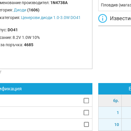
менование производител:
1N4738A
Пловдив (мага
егория:
Диоди
(1606)
Извести
категория:
Ценерови диоди 1.0-3.0W DO41
пус:
DO41
сание:
8.2V 1.0W 10%
 за поръчка:
4685
!
ификация
бр.
1
10