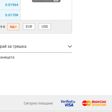
0.01964
0.01708
е в
EUR
USD
ВДст
ай за грешка
раницата:
Сигурно плащане