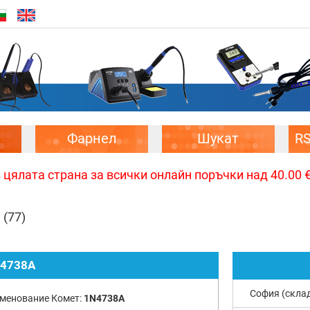
Фарнел
Шукат
R
цялата страна за всички онлайн поръчки над 40.00 € 
1
(77)
4738A
София (скла
менование Комет:
1N4738A