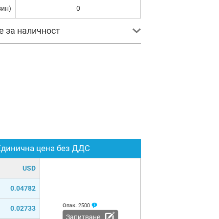
зин)
0
е за наличност
Единична цена без ДДС
USD
0.04782
Опак.
2500
0.02733
Запитване