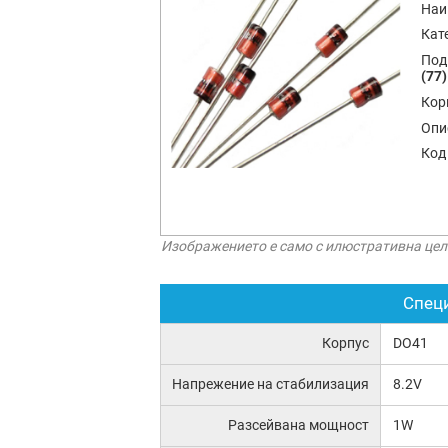
Наи
Кат
Под
(77)
Кор
Опи
Код
Изображението е само с илюстративна цел
Спец
Корпус
DO41
Напрежение на стабилизация
8.2V
Разсейвана мощност
1W