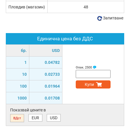
Пловдив (магазин)
48
Запитване
Единична цена без ДДС
бр.
USD
1
0.04782
Опак.
2500
10
0.02733
Купи
100
0.01964
1000
0.01708
Показвай цените в
EUR
USD
ВДст