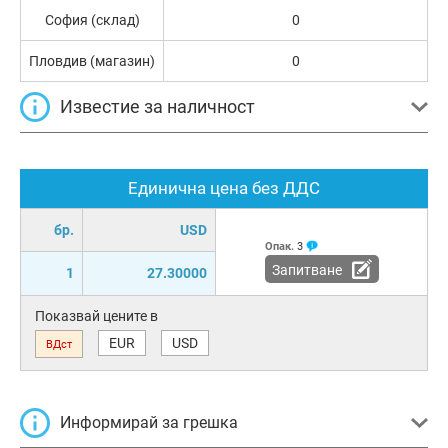
София (склад)
0
Пловдив (магазин)
0
Известие за наличност
Единична цена без ДДС
бр.
USD
Опак.
3
Запитване
1
27.30000
Показвай цените в
EUR
USD
ВДст
Информирай за грешка