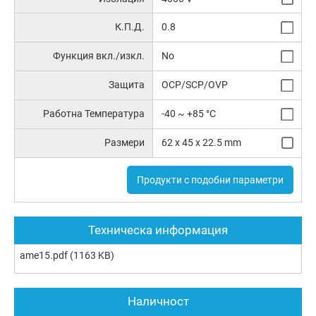
К.П.Д.
0.8
Функция вкл./изкл.
No
Защита
OCP/SCP/OVP
Работна Температура
-40 ~ +85 °C
Размери
62 x 45 x 22.5 mm
Продукти с подобни параметри
Техническа информация
ame15.pdf
(1163 KB)
Наличност