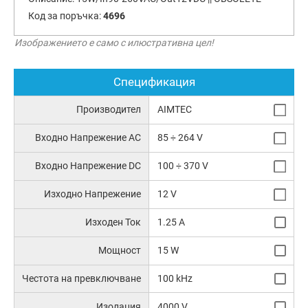
Код за поръчка:
4696
Изображението е само с илюстративна цел!
Спецификация
Производител
AIMTEC
Входно Напрежение AC
85 ÷ 264 V
Входно Напрежение DC
100 ÷ 370 V
Изходно Напрежение
12 V
Изходен Ток
1.25 A
Мощност
15 W
Честота на превключване
100 kHz
Изолация
4000 V