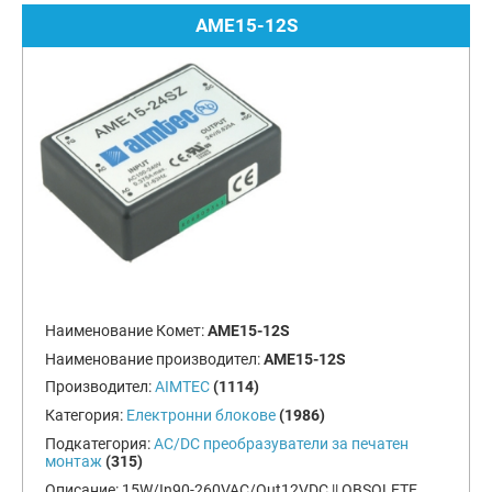
AME15-12S
Наименование Комет:
AME15-12S
Наименование производител:
AME15-12S
Производител:
AIMTEC
(1114)
Категория:
Електронни блокове
(1986)
Подкатегория:
AC/DC преобразуватели за печатен
монтаж
(315)
Описание:
15W/In90-260VAC/Out12VDC || OBSOLETE