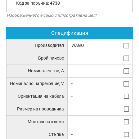
Код за поръчка:
4738
Изображението е само с илюстративна цел!
Спецификация
Производител
WAGO
Брой пинове
-
Номинален ток, А
-
Номинално напрежение, V
-
Ориентация на кабела
-
Размер на проводника
-
Монтаж на клема
-
Стъпка
-