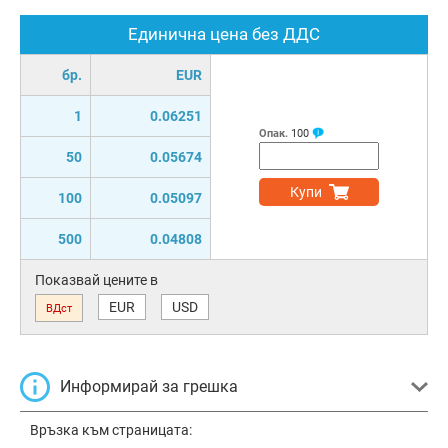
Единична цена без ДДС
бр.
EUR
1
0.06251
Опак.
100
50
0.05674
Купи
100
0.05097
500
0.04808
Показвай цените в
EUR
USD
ВДст
Информирай за грешка
Връзка към страницата: