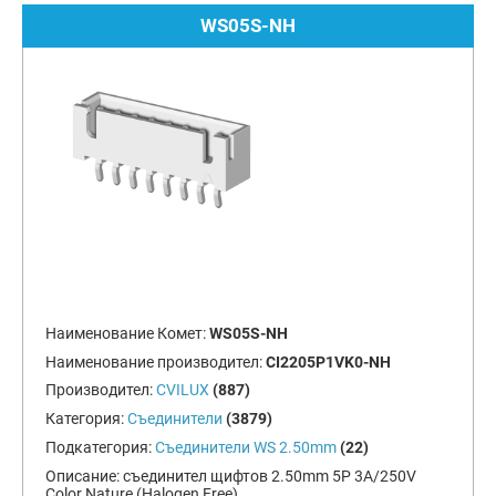
WS05S-NH
Наименование Комет:
WS05S-NH
Наименование производител:
CI2205P1VK0-NH
Производител:
CVILUX
(887)
Категория:
Съединители
(3879)
Подкатегория:
Съединители WS 2.50mm
(22)
Описание:
съединител щифтов 2.50mm 5P 3A/250V
Color Nature (Halogen Free)