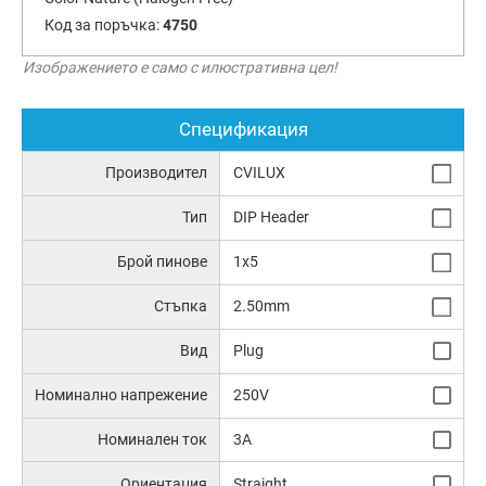
Код за поръчка:
4750
Изображението е само с илюстративна цел!
Спецификация
Производител
CVILUX
Тип
DIP Header
Брой пинове
1x5
Стъпка
2.50mm
Вид
Plug
Номинално напрежение
250V
Номинален ток
3A
Ориентация
Straight