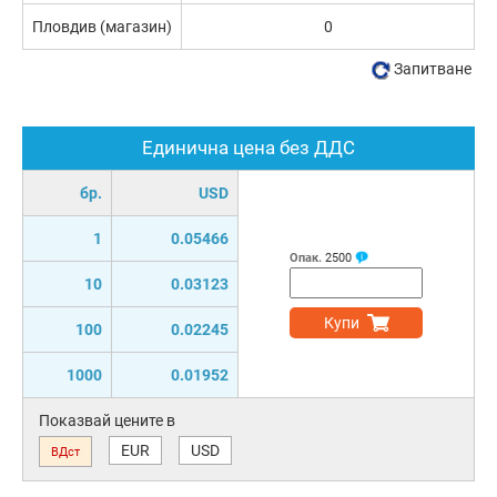
Пловдив (магазин)
0
Запитване
Единична цена без ДДС
бр.
USD
1
0.05466
Опак.
2500
10
0.03123
Купи
100
0.02245
1000
0.01952
Показвай цените в
EUR
USD
ВДст